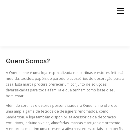
Menu
TECIDOS
CORTINADOS
DECORAÇÃO
Quem Somos?
A Queenanne é uma loja especializada em cortinas e estores feitos à
medida, tecidos, papéis de parede e acessórios de decoração para a
PAPEL DE PAREDE
OUTROS
CONTACTOS
casa. Esta marca procura oferecer um conjunto de soluções
diversificadas para toda a familia e que tenham como base o seu
bem-estar.
0 ITEMS
€0,00
Além de cortinas e estores personalizados, a Queenanne oferece
uma ampla gama de tecidos de designers renomados, como
Sanderson. A loja também disponibiliza acessórios de decoração
exclusivos, incluindo velas, almofadas, mantas e artigos de presente.
A empresa mantém uma presença ativa nas redes sociais, com perfis